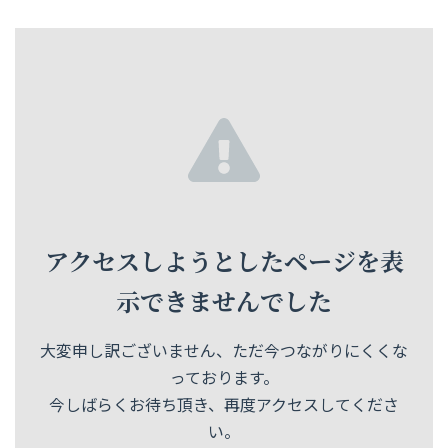
コ
ナ
ン
ビ
テ
ゲ
ン
ー
ツ
シ
へ
ョ
ス
ン
キ
に
ッ
移
プ
動
アクセスしようとしたページを表
示できませんでした
大変申し訳ございません、ただ今つながりにくくな
っております。
今しばらくお待ち頂き、再度アクセスしてくださ
い。