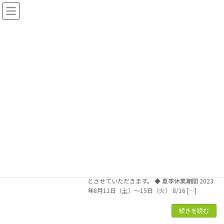
コ
ナ
ン
ビ
テ
ゲ
ン
ー
ツ
シ
2023年8月
へ
ョ
ス
ン
キ
に
ッ
移
TOP
2023年8月
プ
動
夏季休業のお知らせ
お知らせ
2023-08-01
夏季休業のお知らせ 平素は格別のお引き立てを
いただき厚くお礼申し上げます。兼松経営株式
会社では、誠に勝手ながら下記日程を夏季休業
とさせていただきます。 ◆ 夏季休業期間 2023
年8月11日（土）～15日（火） 8/16 […]
続きを読む